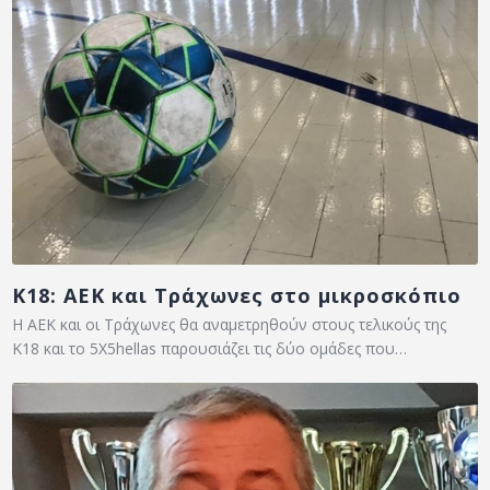
Κ18: ΑΕΚ και Τράχωνες στο μικροσκόπιο
Η ΑΕΚ και οι Τράχωνες θα αναμετρηθούν στους τελικούς της
Κ18 και το 5X5hellas παρουσιάζει τις δύο ομάδες που…