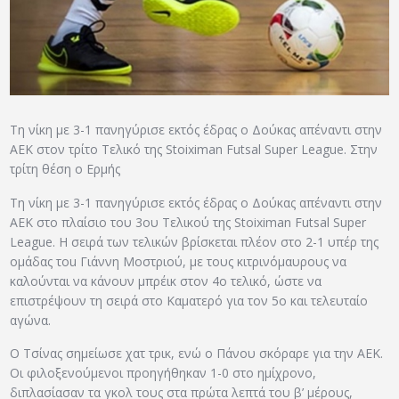
ΑΡΧΕΙΟ
ΕΠΙΚΟΙΝΩΝΙΑ
Τη νίκη με 3-1 πανηγύρισε εκτός έδρας ο Δούκας απέναντι στην
ΑΕΚ στον τρίτο Τελικό της Stoiximan Futsal Super League. Στην
τρίτη θέση ο Ερμής
Τη νίκη με 3-1 πανηγύρισε εκτός έδρας ο Δούκας απέναντι στην
ΑΕΚ στο πλαίσιο του 3ου Τελικού της Stoiximan Futsal Super
League. Η σειρά των τελικών βρίσκεται πλέον στο 2-1 υπέρ της
ομάδας τou Γιάννη Μοστριού, με τους κιτρινόμαυρους να
καλούνται να κάνουν μπρέικ στον 4ο τελικό, ώστε να
επιστρέψουν τη σειρά στο Καματερό για τον 5ο και τελευταίο
αγώνα.
Ο Τσίνας σημείωσε χατ τρικ, ενώ ο Πάνου σκόραρε για την ΑΕΚ.
Οι φιλοξενούμενοι προηγήθηκαν 1-0 στο ημίχρονο,
διπλασίασαν τα γκολ τους στα πρώτα λεπτά του β’ μέρους,