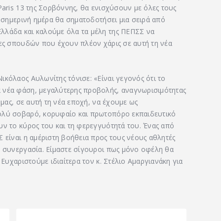
Paris 13 της Σορβόννης, θα ενισχύσουν με όλες τους
η σημερινή ημέρα θα σηματοδοτήσει μια σειρά από
λλάδα και καλούμε όλα τα μέλη της ΠΕΠΣΣ να
τες σπουδών που έχουν πλέον χάρις σε αυτή τη νέα
ικόλαος Αυλωνίτης τόνισε: «Είναι γεγονός ότι το
 νέα φάση, μεγαλύτερης προβολής, αναγνωρισιμότητας
 μας, σε αυτή τη νέα εποχή, να έχουμε ως
πολύ σοβαρό, κορυφαίο και πρωτοπόρο εκπαιδευτικό
υν το κύρος του και τη φερεγγυότητά του. Ένας από
Σ είναι η αμέριστη βοήθεια προς τους νέους αθλητές
ω συνεργασία. Είμαστε σίγουροι πως μόνο οφέλη θα
 Ευχαριστούμε ιδιαίτερα τον κ. Στέλιο Αμαργιανάκη για