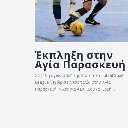
Έκπληξη στην
Αγία Παρασκευή
Στη 10η αγωνιστική της Stoiximan Futsal Super
League ξεχώρισε η ισοπαλία στην Αγία
Παρασκευή, νίκες για ΑΕΚ, Δούκα, Ερμή…