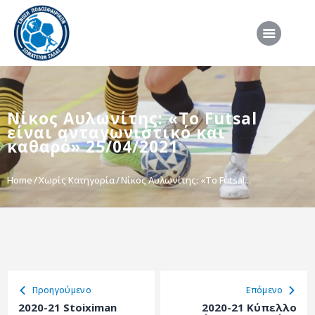
ΑΡΧΙΚΗ
Νίκος Αυλωνίτης: «Το Futsal
ΕΠΣΣ
είναι ανταγωνιστικό και
ΔΙΟΡΓΑΝΩΣΕΙΣ
καθαρό» 25/04/2021
ΠΡΟΕΘΝΙΚΕΣ ΟΜΑΔΕΣ
Home
Χωρίς Κατηγορία
Νίκος Αυλωνίτης: «Το Futsal...
ΔΙΑΙΤΗΣΙΑ
ΝΕΑ
ΣΥΝΕΝΤΕΥΞΕΙΣ
VIDEO
Προηγούμενο
Eπόμενο
ΧΡΗΣΙΜΑ
2020-21 Stoiximan
2020-21 Κύπελλο