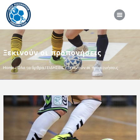
ΑΡΧΙΚΗ
Ξεκινούν οι προπονήσεις
ΕΠΣΣ
ΔΙΟΡΓΑΝΩΣΕΙΣ
Home
Όλα τα άρθρα
ΕΙΔΗΣΕΙΣ
Ξεκινούν οι προπονήσεις
ΠΡΟΕΘΝΙΚΕΣ ΟΜΑΔΕΣ
ΔΙΑΙΤΗΣΙΑ
ΝΕΑ
ΣΥΝΕΝΤΕΥΞΕΙΣ
VIDEO
ΧΡΗΣΙΜΑ