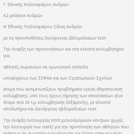
Γ’ Εθνικής ποδοσφαίρου Ανδρών
Α2 μπάσκετ Ανδρών
Α’ Εθνικής Ποδοσφαίρου Σάλας Ανδρών
με τις προϋποθέσεις διενέργειας εβδομαδιαίων τεστ
Την έναρξη των προπονήσεων και στα κλειστά κολυμβητήρια
για:
αθλητές σωματείων σε αγωνιστικό επίπεδο
υποψηφίους των ΣΕΦΑΑ και των Στρατιωτικών Σχολών
άτομα που αντιμετωπίζουν προβλήματα υγείας (θεραπευτική
κολύμβηση), υπό τους όρους τήρησης των αποστάσεων (ένα
άτομο ανά 30 τ.μ. κολυμβητικής δεξαμενής), με κλειστά
αποδυτήρια και διενέργειας εβδομαδιαίων τεστ.
Την έναρξη λειτουργίας επτά χιονοδρομικών κέντρων (χωρίς
την λειτουργία των σαλέ) για την προπόνηση των αθλητών που
ανήκουν σε σωματεία χιονοδρομίας (με λίστες επικυρωμένες