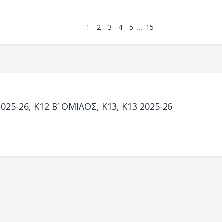
1
2
3
4
5
…
15
2025-26, Κ12 Β’ ΟΜΙΛΟΣ, K13, Κ13 2025-26