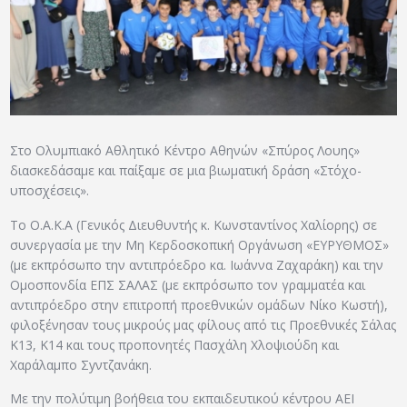
ΑΡΧΕΙΟ
ΕΠΙΚΟΙΝΩΝΙΑ
Στο Ολυμπιακό Αθλητικό Κέντρο Αθηνών «Σπύρος Λουης»
διασκεδάσαμε και παίξαμε σε μια βιωματική δράση «Στόχο-
υποσχέσεις».
Το Ο.Α.Κ.Α (Γενικός Διευθυντής κ. Κωνσταντίνος Χαλίορης) σε
συνεργασία με την Μη Κερδοσκοπική Οργάνωση «ΕΥΡΥΘΜΟΣ»
(με εκπρόσωπο την αντιπρόεδρο κα. Ιωάννα Ζαχαράκη) και την
Ομοσπονδία ΕΠΣ ΣΑΛΑΣ (με εκπρόσωπο τον γραμματέα και
αντιπρόεδρο στην επιτροπή προεθνικών ομάδων Νίκο Κωστή),
φιλοξένησαν τους μικρούς μας φίλους από τις Προεθνικές Σάλας
Κ13, Κ14 και τους προπονητές Πασχάλη Χλοψιούδη και
Χαράλαμπο Σyντζανάκη.
Με την πολύτιμη βοήθεια του εκπαιδευτικού κέντρου ΑΕΙ